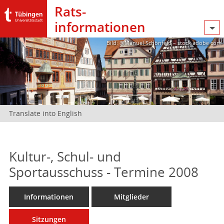
Rats­
informationen
Bild: @Manuel Schönfeld – stock.adobe.com
Translate into English
Kultur-, Schul- und
Sportausschuss - Termine 2008
Informationen
Mitglieder
Sitzungen