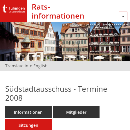
Rats­
informationen
Bild: @Manuel Schönfeld – stock.adobe.com
Translate into English
Südstadtausschuss - Termine
2008
Informationen
Mitglieder
Sitzungen