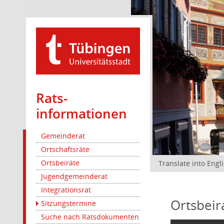
Rats­
informationen
Gemeinderat
Ortschaftsräte
Ortsbeiräte
Translate into Engl
Jugendgemeinderat
Integrationsrat
Ortsbeir
Sitzungstermine
Suche nach Ratsdokumenten