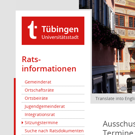
Rats­
informationen
Gemeinderat
Ortschaftsräte
Ortsbeiräte
Translate into Engl
Jugendgemeinderat
Integrationsrat
Ausschus
Sitzungstermine
Termine
Suche nach Ratsdokumenten