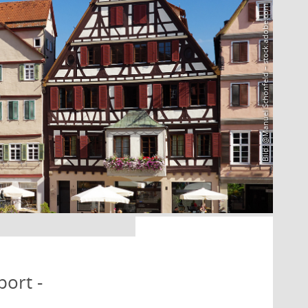
Bild: @Manuel Schönfeld – stock.adobe.com
port -