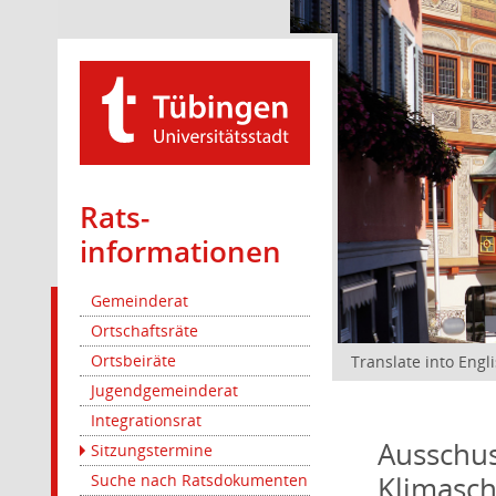
Rats­
informationen
Gemeinderat
Ortschaftsräte
Ortsbeiräte
Translate into Engl
Jugendgemeinderat
Integrationsrat
Ausschus
Sitzungstermine
Klimasc
Suche nach Ratsdokumenten