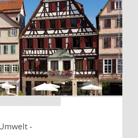
Bild: @Manuel Schönfeld – stock.adobe.com
 Umwelt -