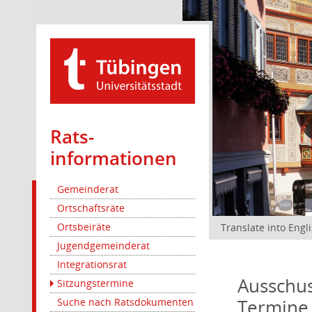
Rats­
informationen
Gemeinderat
Ortschaftsräte
Ortsbeiräte
Translate into Engl
Jugendgemeinderat
Integrationsrat
Ausschus
Sitzungstermine
Termine
Suche nach Ratsdokumenten