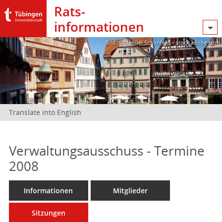
Rats­
informationen
Bild: @Manuel Schönfeld – stock.adobe.com
Translate into English
Verwaltungsausschuss - Termine
2008
Informationen
Mitglieder
Sitzungen