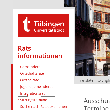
Rats­
informationen
Gemeinderat
Ortschaftsräte
Ortsbeiräte
Translate into Engl
Jugendgemeinderat
Integrationsrat
Ausschus
Sitzungstermine
Termine
Suche nach Ratsdokumenten