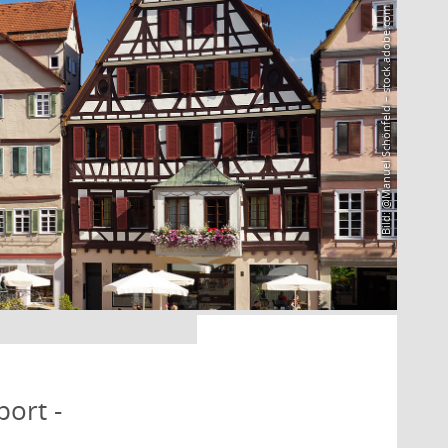
Bild: @Manuel Schönfeld – stock.adobe.com
port -