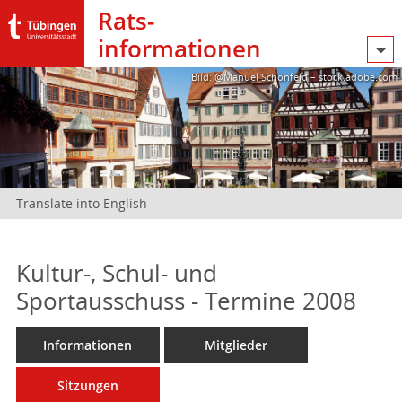
Rats­
informationen
Bild: @Manuel Schönfeld – stock.adobe.com
Translate into English
Kultur-, Schul- und
Sportausschuss - Termine 2008
Informationen
Mitglieder
Sitzungen