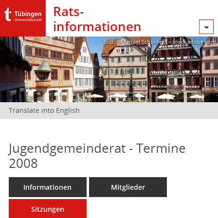
Rats­
informationen
Bild: @Manuel Schönfeld – stock.adobe.com
Translate into English
Jugendgemeinderat - Termine
2008
Informationen
Mitglieder
Sitzungen