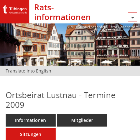
Rats­
informationen
Bild: @Manuel Schönfeld – stock.adobe.com
Translate into English
Ortsbeirat Lustnau - Termine
2009
Informationen
Mitglieder
Sitzungen