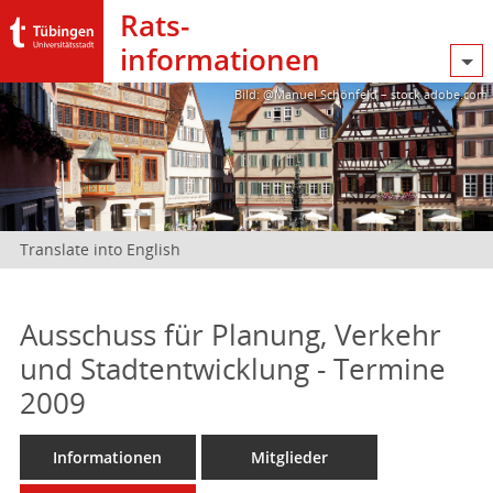
Rats­
informationen
Bild: @Manuel Schönfeld – stock.adobe.com
Translate into English
Ausschuss für Planung, Verkehr
und Stadtentwicklung - Termine
2009
Informationen
Mitglieder