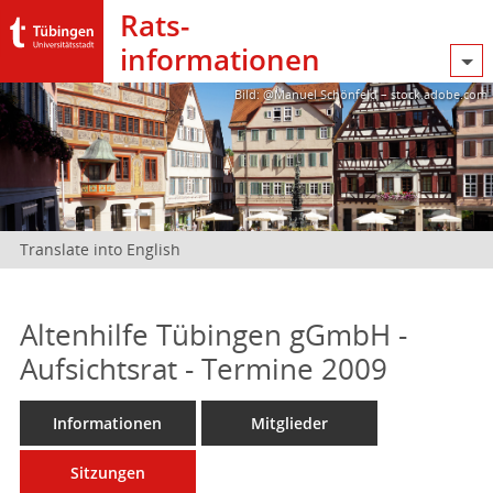
Rats­
informationen
Bild: @Manuel Schönfeld – stock.adobe.com
Translate into English
Altenhilfe Tübingen gGmbH -
Aufsichtsrat - Termine 2009
Informationen
Mitglieder
Sitzungen