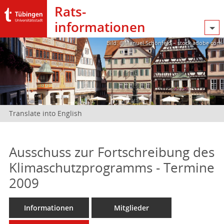
Rats­
informationen
Bild: @Manuel Schönfeld – stock.adobe.com
Translate into English
Ausschuss zur Fortschreibung des
Klimaschutzprogramms - Termine
2009
Informationen
Mitglieder