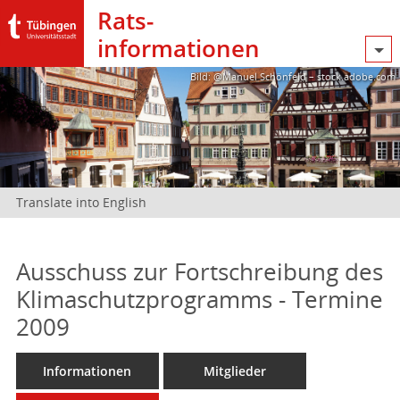
Rats­
informationen
Bild: @Manuel Schönfeld – stock.adobe.com
Translate into English
Ausschuss zur Fortschreibung des
Klimaschutzprogramms - Termine
2009
Informationen
Mitglieder