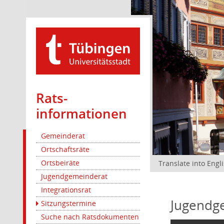
Rats­
informationen
Gemeinderat
Ortschaftsräte
Ortsbeiräte
Translate into Engl
Jugendgemeinderat
Integrationsrat
Jugendg
Sitzungstermine
Suche nach Ratsdokumenten