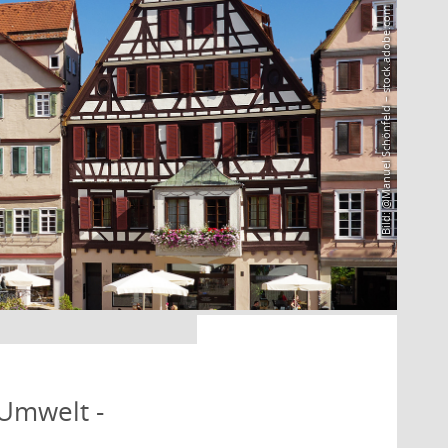
Bild: @Manuel Schönfeld – stock.adobe.com
 Umwelt -