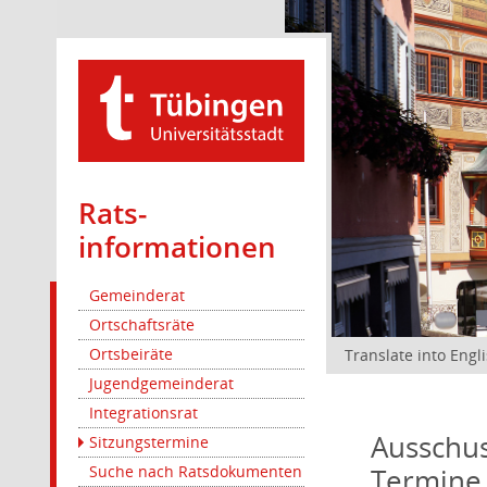
Rats­
informationen
Gemeinderat
Ortschaftsräte
Ortsbeiräte
Translate into Engl
Jugendgemeinderat
Integrationsrat
Ausschus
Sitzungstermine
Termine
Suche nach Ratsdokumenten