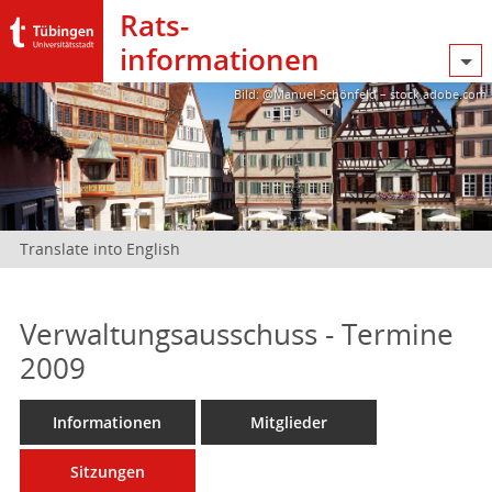
Rats­
informationen
Bild: @Manuel Schönfeld – stock.adobe.com
Translate into English
Verwaltungsausschuss - Termine
2009
Informationen
Mitglieder
Sitzungen