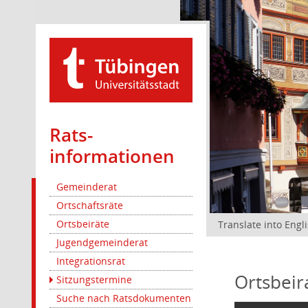
Rats­
informationen
Gemeinderat
Ortschaftsräte
Ortsbeiräte
Translate into Engl
Jugendgemeinderat
Integrationsrat
Ortsbeir
Sitzungstermine
Suche nach Ratsdokumenten