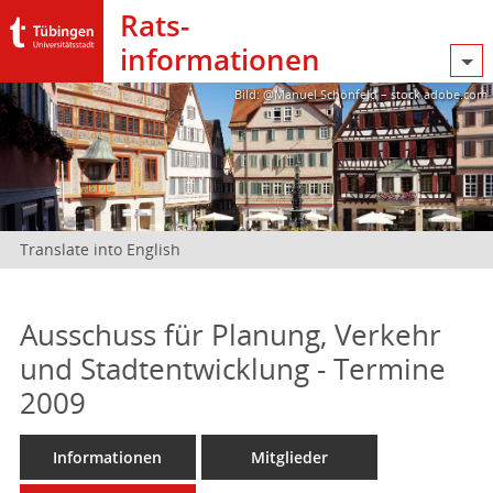
Rats­
informationen
Bild: @Manuel Schönfeld – stock.adobe.com
Translate into English
Ausschuss für Planung, Verkehr
und Stadtentwicklung - Termine
2009
Informationen
Mitglieder