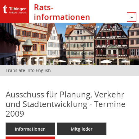
Rats­
informationen
Bild: @Manuel Schönfeld – stock.adobe.com
Translate into English
Ausschuss für Planung, Verkehr
und Stadtentwicklung - Termine
2009
Informationen
Mitglieder