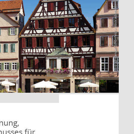
Bild: @Manuel Schönfeld – stock.adobe.com
nung,
husses für