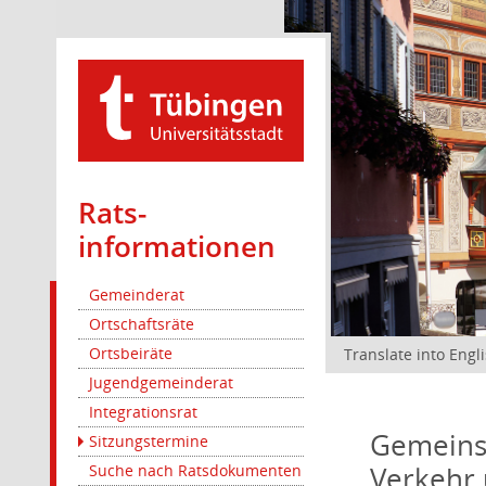
Rats­
informationen
Gemeinderat
Ortschaftsräte
Ortsbeiräte
Translate into Engl
Jugendgemeinderat
Integrationsrat
Gemeinsa
Sitzungstermine
Verkehr 
Suche nach Ratsdokumenten