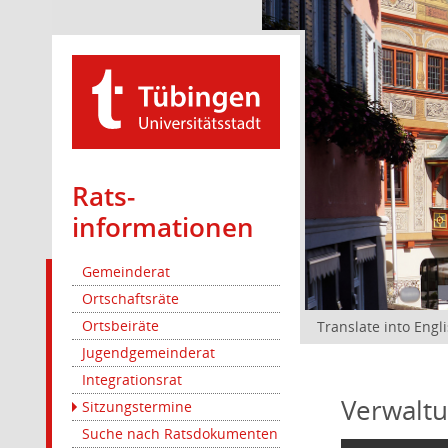
Rats­
informationen
Gemeinderat
Ortschaftsräte
Ortsbeiräte
Translate into Engl
Jugendgemeinderat
Integrationsrat
Verwaltu
Sitzungstermine
Suche nach Ratsdokumenten