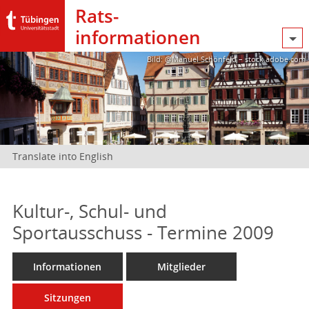
Rats­
informationen
Bild: @Manuel Schönfeld – stock.adobe.com
Translate into English
Kultur-, Schul- und
Sportausschuss - Termine 2009
Informationen
Mitglieder
Sitzungen