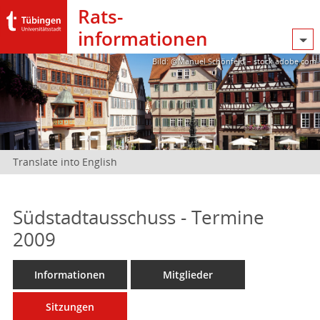
Rats­
informationen
Bild: @Manuel Schönfeld – stock.adobe.com
Translate into English
Südstadtausschuss - Termine
2009
Informationen
Mitglieder
Sitzungen