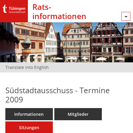
Rats­
informationen
Bild: @Manuel Schönfeld – stock.adobe.com
Translate into English
Südstadtausschuss - Termine
2009
Informationen
Mitglieder
Sitzungen