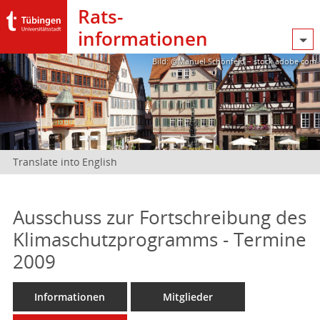
Rats­
informationen
Bild: @Manuel Schönfeld – stock.adobe.com
Translate into English
Ausschuss zur Fortschreibung des
Klimaschutzprogramms - Termine
2009
Informationen
Mitglieder