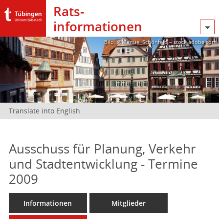
Rats­
informationen
Bild: @Manuel Schönfeld – stock.adobe.com
Translate into English
Ausschuss für Planung, Verkehr
und Stadtentwicklung - Termine
2009
Informationen
Mitglieder