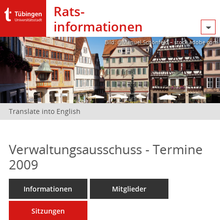
Rats­
informationen
Bild: @Manuel Schönfeld – stock.adobe.com
Translate into English
Verwaltungsausschuss - Termine
2009
Informationen
Mitglieder
Sitzungen