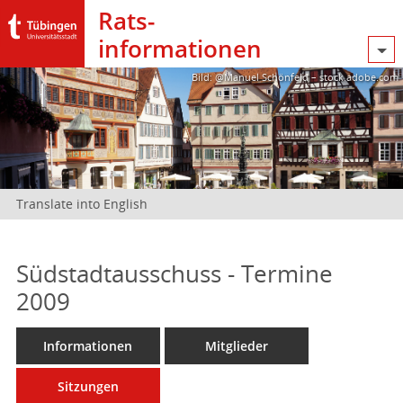
Rats­
informationen
Bild: @Manuel Schönfeld – stock.adobe.com
Translate into English
Südstadtausschuss - Termine
2009
Informationen
Mitglieder
Sitzungen