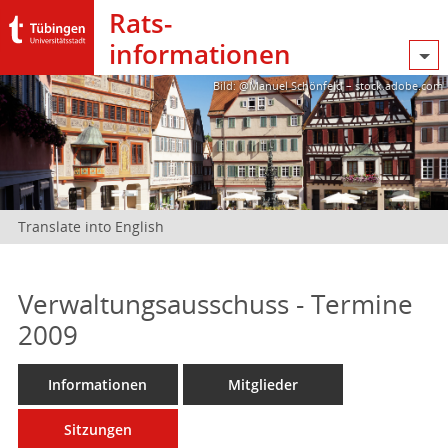
Rats­
informationen
Bild: @Manuel Schönfeld – stock.adobe.com
Translate into English
Verwaltungsausschuss - Termine
2009
Informationen
Mitglieder
Sitzungen