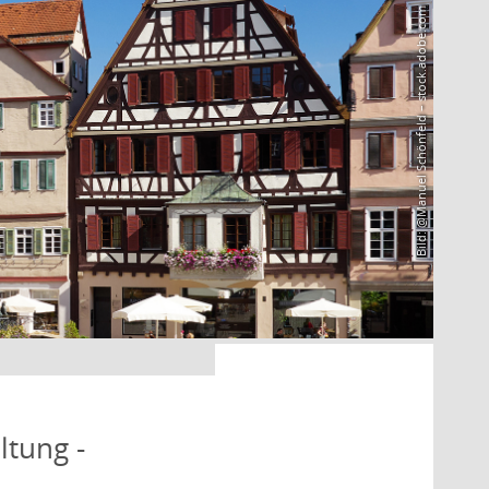
Bild: @Manuel Schönfeld – stock.adobe.com
ltung -