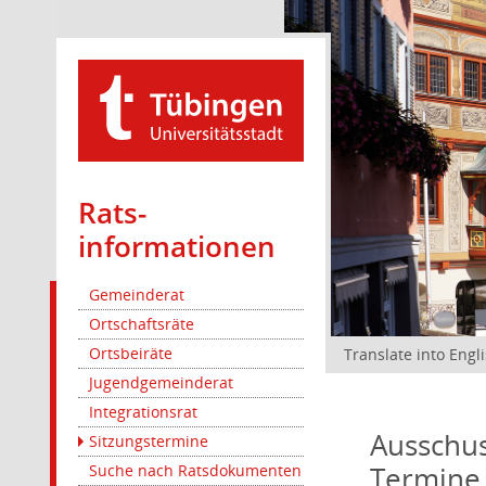
Rats­
informationen
Gemeinderat
Ortschaftsräte
Ortsbeiräte
Translate into Engl
Jugendgemeinderat
Integrationsrat
Ausschus
Sitzungstermine
Termine
Suche nach Ratsdokumenten