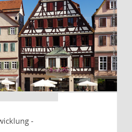
Bild: @Manuel Schönfeld – stock.adobe.com
icklung -