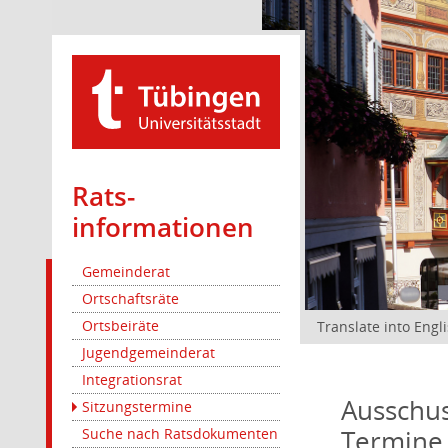
Rats­
informationen
Gemeinderat
Ortschaftsräte
Ortsbeiräte
Translate into Engl
Jugendgemeinderat
Integrationsrat
Ausschus
Sitzungstermine
Termine
Suche nach Ratsdokumenten