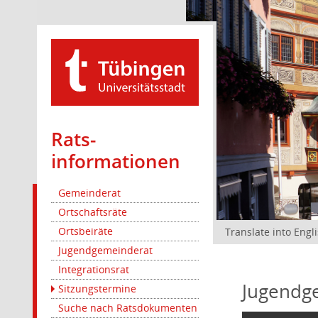
Rats­
informationen
Gemeinderat
Ortschaftsräte
Ortsbeiräte
Translate into Engl
Jugendgemeinderat
Integrationsrat
Jugendg
Sitzungstermine
Suche nach Ratsdokumenten