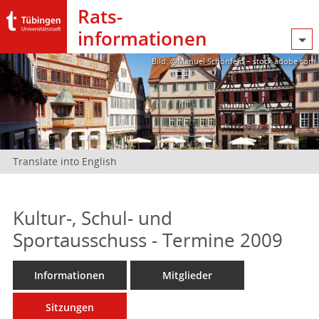
Rats­
informationen
Bild: @Manuel Schönfeld – stock.adobe.com
Translate into English
Kultur-, Schul- und
Sportausschuss - Termine 2009
Informationen
Mitglieder
Sitzungen