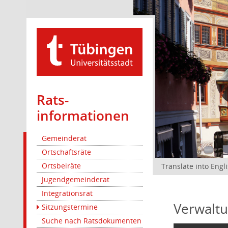
Rats­
informationen
Gemeinderat
Ortschaftsräte
Ortsbeiräte
Translate into Engl
Jugendgemeinderat
Integrationsrat
Verwaltu
Sitzungstermine
Suche nach Ratsdokumenten