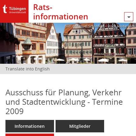
Rats­
informationen
Bild: @Manuel Schönfeld – stock.adobe.com
Translate into English
Ausschuss für Planung, Verkehr
und Stadtentwicklung - Termine
2009
Informationen
Mitglieder