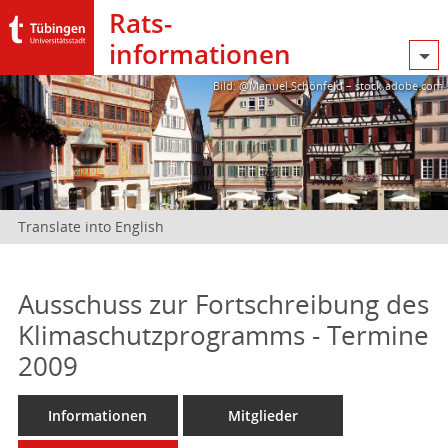
Rats­
informationen
Bild: @Manuel Schönfeld – stock.adobe.com
Translate into English
Ausschuss zur Fortschreibung des
Klimaschutzprogramms - Termine
2009
Informationen
Mitglieder