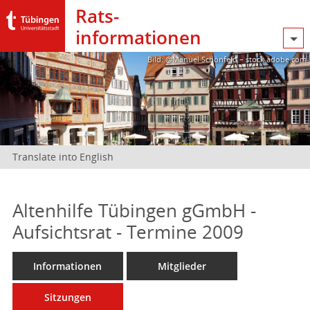
Rats­
informationen
Bild: @Manuel Schönfeld – stock.adobe.com
Translate into English
Altenhilfe Tübingen gGmbH -
Aufsichtsrat - Termine 2009
Informationen
Mitglieder
Sitzungen