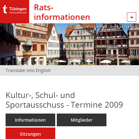
Rats­
informationen
Bild: @Manuel Schönfeld – stock.adobe.com
Translate into English
Kultur-, Schul- und
Sportausschuss - Termine 2009
Informationen
Mitglieder
Sitzungen