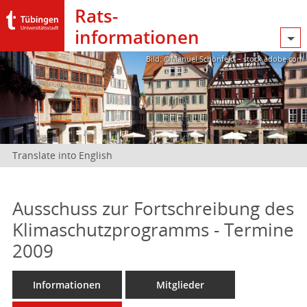
Rats­
informationen
Bild: @Manuel Schönfeld – stock.adobe.com
Translate into English
Ausschuss zur Fortschreibung des
Klimaschutzprogramms - Termine
2009
Informationen
Mitglieder