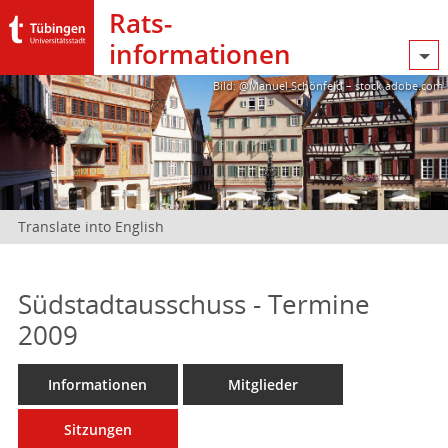
Rats­
informationen
Bild: @Manuel Schönfeld – stock.adobe.com
Translate into English
Südstadtausschuss - Termine
2009
Informationen
Mitglieder
Sitzungen