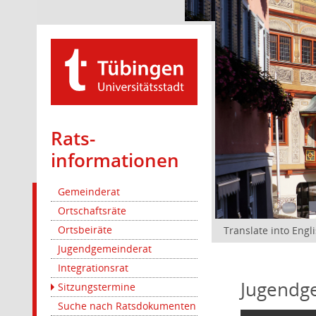
Rats­
informationen
Gemeinderat
Ortschaftsräte
Ortsbeiräte
Translate into Engl
Jugendgemeinderat
Integrationsrat
Jugendg
Sitzungstermine
Suche nach Ratsdokumenten