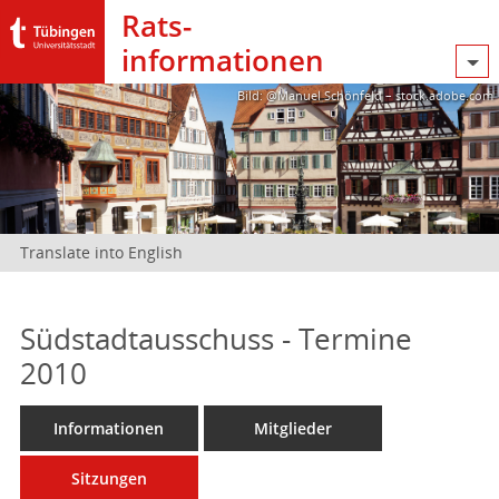
Rats­
informationen
Bild: @Manuel Schönfeld – stock.adobe.com
Translate into English
Südstadtausschuss - Termine
2010
Informationen
Mitglieder
Sitzungen