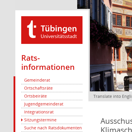
Rats­
informationen
Gemeinderat
Ortschaftsräte
Ortsbeiräte
Translate into Engl
Jugendgemeinderat
Integrationsrat
Ausschus
Sitzungstermine
Klimasc
Suche nach Ratsdokumenten