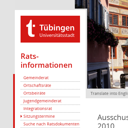
Rats­
informationen
Gemeinderat
Ortschaftsräte
Ortsbeiräte
Translate into Engl
Jugendgemeinderat
Integrationsrat
Ausschus
Sitzungstermine
2010
Suche nach Ratsdokumenten