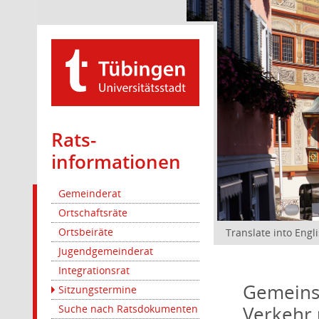
Rats­
informationen
Gemeinderat
Ortschaftsräte
Ortsbeiräte
Translate into Engl
Jugendgemeinderat
Integrationsrat
Gemeinsa
Sitzungstermine
Verkehr 
Suche nach Ratsdokumenten