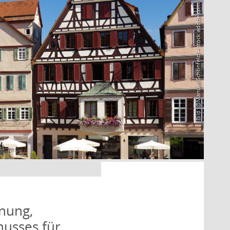
Bild: @Manuel Schönfeld – stock.adobe.com
nung,
husses für