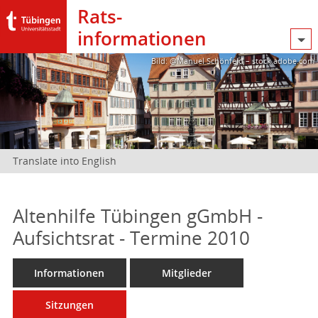
Rats­
informationen
Bild: @Manuel Schönfeld – stock.adobe.com
Translate into English
Altenhilfe Tübingen gGmbH -
Aufsichtsrat - Termine 2010
Informationen
Mitglieder
Sitzungen