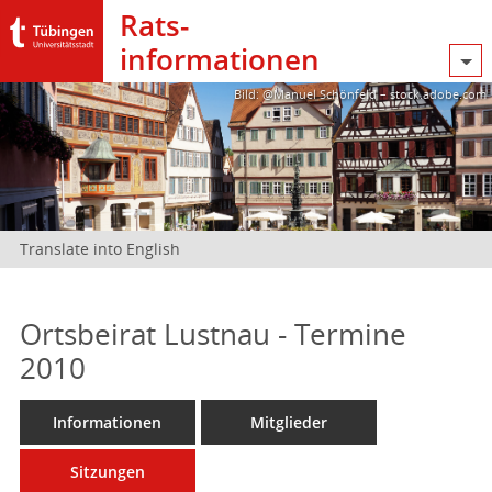
Rats­
informationen
Bild: @Manuel Schönfeld – stock.adobe.com
Translate into English
Ortsbeirat Lustnau - Termine
2010
Informationen
Mitglieder
Sitzungen