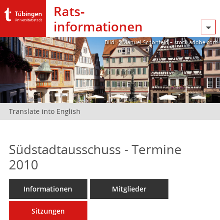
Rats­
informationen
Bild: @Manuel Schönfeld – stock.adobe.com
Translate into English
Südstadtausschuss - Termine
2010
Informationen
Mitglieder
Sitzungen